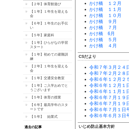
かけ橋 １２月
【２年】体育館遊び
かけ橋 １１月
【１年】１年生を迎える
かけ橋 １０月
会
かけ橋 ９月
【６年】１年生のお手伝
かけ橋 ７月
い
かけ橋 6月
【５年】家庭科
かけ橋 ５月
【１年】ひらがなの学習
かけ橋 ４月
スタート
【１年】初めての避難訓
CSだより
練
【２年】１年生を迎える
令和７年３月２４
会
令和７年２月２８
【１年】交通安全教室
令和６年１２月２
令和６年１２月１
【１年】ご入学おめでと
うございます
令和６年１１月１
令和６年７月１９
【５年】体育の授業
令和６年７月１９
【６年】最高学年のスタ
ートです
令和６年７月１日
令和６年６月３日
【５年】 始業式
いじめ防止基本方針
過去の記事