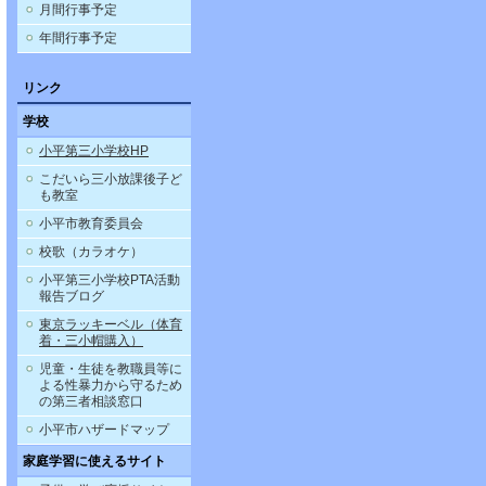
月間行事予定
年間行事予定
リンク
学校
小平第三小学校HP
こだいら三小放課後子ど
も教室
小平市教育委員会
校歌（カラオケ）
小平第三小学校PTA活動
報告ブログ
東京ラッキーベル（体育
着・三小帽購入）
児童・生徒を教職員等に
よる性暴力から守るため
の第三者相談窓口
小平市ハザードマップ
家庭学習に使えるサイト