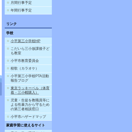
月間行事予定
年間行事予定
リンク
学校
小平第三小学校HP
こだいら三小放課後子ど
も教室
小平市教育委員会
校歌（カラオケ）
小平第三小学校PTA活動
報告ブログ
東京ラッキーベル（体育
着・三小帽購入）
児童・生徒を教職員等に
よる性暴力から守るため
の第三者相談窓口
小平市ハザードマップ
家庭学習に使えるサイト