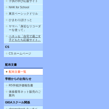
子供の学び応援サイト
NHK for School
東京ベーシックドリル
ひまわりぽけっと
ヤマハ「身近なリコーダ
ーを使って」
ベネッセ「自宅で過ごす
子どもたち応援サイト」
CS
CS ホームページ
配布文書
配布文書一覧
学校からのお知らせ
R5学校評価報告書
体操着等ネット販売のご
案内
GIGAスクール関係