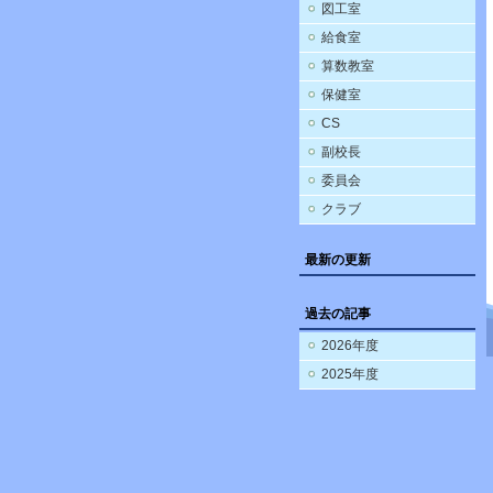
図工室
給食室
算数教室
保健室
CS
副校長
委員会
クラブ
最新の更新
過去の記事
2026年度
2025年度