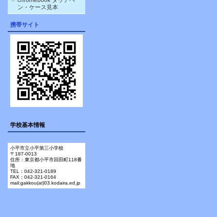
chromebook タッチペ
ン・ケース見本
携帯サイト
学校基本情報
小平市立小平第三小学校
〒187-0013
住所：東京都小平市回田町118番
地
TEL：042-321-0189
FAX：042-321-0164
mail:gakkou(at)03.kodaira.ed.jp