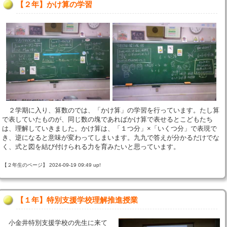
【２年】かけ算の学習
２学期に入り、算数のでは、「かけ算」の学習を行っています。たし算
で表していたものが、同じ数の塊であればかけ算で表せるとこどもたち
は、理解していきました。かけ算は、「１つ分」×「いくつ分」で表現で
き、逆になると意味が変わってしまいます。九九で答えが分かるだけでな
く、式と図を結び付けられる力を育みたいと思っています。
【２年生のページ】 2024-09-19 09:49 up!
【１年】特別支援学校理解推進授業
小金井特別支援学校の先生に来て