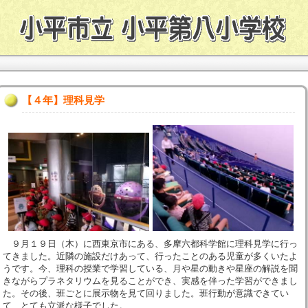
【４年】理科見学
９月１９日（木）に西東京市にある、多摩六都科学館に理科見学に行っ
てきました。近隣の施設だけあって、行ったことのある児童が多くいたよ
うです。今、理科の授業で学習している、月や星の動きや星座の解説を聞
きながらプラネタリウムを見ることができ、実感を伴った学習ができまし
た。その後、班ごとに展示物を見て回りました。班行動が意識できてい
て、とても立派な様子でした。