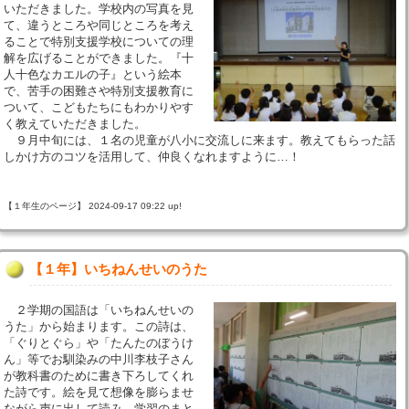
いただきました。学校内の写真を見
て、違うところや同じところを考え
ることで特別支援学校についての理
解を広げることができました。『十
人十色なカエルの子』という絵本
で、苦手の困難さや特別支援教育に
ついて、こどもたちにもわかりやす
く教えていただきました。
９月中旬には、１名の児童が八小に交流しに来ます。教えてもらった話
しかけ方のコツを活用して、仲良くなれますように…！
【１年生のページ】 2024-09-17 09:22 up!
【１年】いちねんせいのうた
２学期の国語は「いちねんせいの
うた」から始まります。この詩は、
「ぐりとぐら」や「たんたのぼうけ
ん」等でお馴染みの中川李枝子さん
が教科書のために書き下ろしてくれ
た詩です。絵を見て想像を膨らませ
ながら声に出して読み、学習のまと