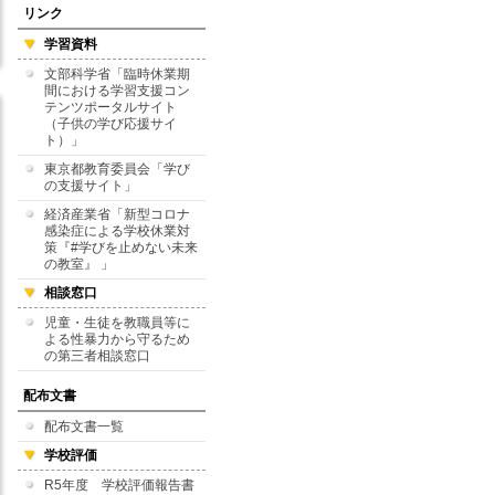
リンク
学習資料
文部科学省「臨時休業期
間における学習支援コン
テンツポータルサイト
（子供の学び応援サイ
ト）」
東京都教育委員会「学び
の支援サイト」
経済産業省「新型コロナ
感染症による学校休業対
策『#学びを止めない未来
の教室』 」
相談窓口
児童・生徒を教職員等に
よる性暴力から守るため
の第三者相談窓口
配布文書
配布文書一覧
学校評価
R5年度 学校評価報告書