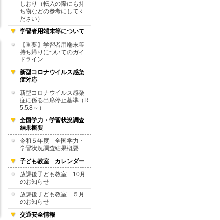
しおり（転入の際にも持
ち物などの参考にしてく
ださい）
学習者用端末等について
【重要】学習者用端末等
持ち帰りについてのガイ
ドライン
新型コロナウイルス感染
症対応
新型コロナウイルス感染
症に係る出席停止基準（R
5.5.8～）
全国学力・学習状況調査
結果概要
令和５年度 全国学力・
学習状況調査結果概要
子ども教室 カレンダー
放課後子ども教室 10月
のお知らせ
放課後子ども教室 ５月
のお知らせ
交通安全情報