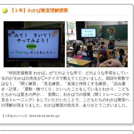
【１年】わかば教室理解授業
『特別支援教室 わかば』が“どのような所で、どのような学習をしてい
るのか”わかばの先生が◯×クイズで教えてくださいました。国語や算数で
はなく、「聞く練習」「見る練習」「友達と仲良くする練習」「読み書
き・計算」「運動・物づくり」といったことをしているとわかり、こども
たちからは驚きの声が… 実際に、わかばでの授業（聞くトレーニングや
見るトレーニング）をしていただいたことで、こどもたちのわかば教室へ
の理解が深まりました。わかば教室の先生方、ありがとうございました。
【１年生のページ】 2024-09-19 09:50 up!