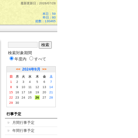
最新更新日：2026/07/28
本日：
59
昨日：80
総数：130465
検索対象期間
年度内
すべて
<<
2024年9月
>>
日
月
火
水
木
金
土
1
2
3
4
5
6
7
8
9
10
11
12
13
14
15
16
17
18
19
20
21
22
23
24
25
26
27
28
29
30
行事予定
月間行事予定
年間行事予定