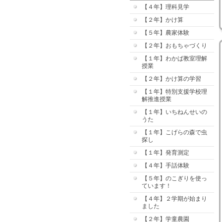
【４年】理科見学
【２年】かけ算
【５年】農家体験
【２年】おもちゃづくり
【１年】わかば教室理解
授業
【２年】かけ算の学習
【１年】特別支援学校理
解推進授業
【１年】いちねんせいの
うた
【１年】こげらの森で虫
探し
【１年】発育測定
【４年】手話体験
【５年】のこぎりを使っ
ています！
【４年】２学期が始まり
ました
【２年】学童農園