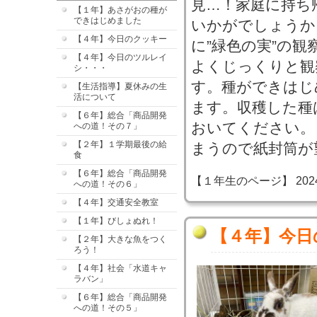
見…！家庭に持ち
【１年】あさがおの種が
できはじめました
いかがでしょうか
【４年】今日のクッキー
に”緑色の実”の
【４年】今日のツルレイ
よくじっくりと観
シ・・・
す。種ができはじ
【生活指導】夏休みの生
活について
ます。収穫した種
【６年】総合「商品開発
おいてください。
への道！その７」
【２年】１学期最後の給
まうので紙封筒が
食
【６年】総合「商品開発
【１年生のページ】 2024-08
への道！その６」
【４年】交通安全教室
【１年】びしょぬれ！
【４年】今日
【２年】大きな魚をつく
ろう！
【４年】社会「水道キャ
ラバン」
【６年】総合「商品開発
への道！その５」