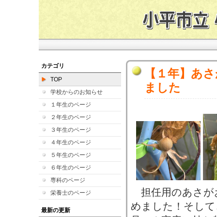
カテゴリ
【１年】あさ
TOP
ました
学校からのお知らせ
１年生のページ
２年生のページ
３年生のページ
４年生のページ
５年生のページ
６年生のページ
専科のページ
担任用のあさがお
栄養士のページ
めました！そして
最新の更新