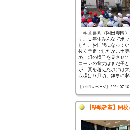
学童農園（岡田農園）
す。１年生みんなでポッ
した。お世話になってい
抜く予定でしたが…土等
め、畑の様子を見させて
コーンの背丈はまだ子ど
が、夏を越えた頃には大
収穫は９月頃。無事に収
【１年生のページ】 2024-07-10 08
【移動教室】閉校