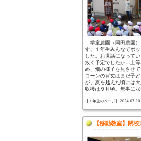
学童農園（岡田農園）
す。１年生みんなでポッ
した。お世話になってい
抜く予定でしたが…土等
め、畑の様子を見させて
コーンの背丈はまだ子ど
が、夏を越えた頃には大
収穫は９月頃。無事に収
【１年生のページ】 2024-07-10 08
【移動教室】閉校