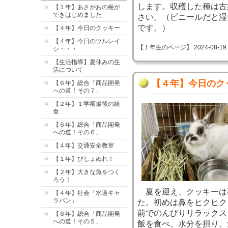
します。収穫した種は古
【１年】あさがおの種が
できはじめました
さい。（ビニールだと湿
です。）
【４年】今日のクッキー
【４年】今日のツルレイ
【１年生のページ】 2024-08-19 14
シ・・・
【生活指導】夏休みの生
活について
【４年】今日のク
【６年】総合「商品開発
への道！その７」
【２年】１学期最後の給
食
【６年】総合「商品開発
への道！その６」
【４年】交通安全教室
【１年】びしょぬれ！
【２年】大きな魚をつく
ろう！
夏を迎え、クッキーは
【４年】社会「水道キャ
ラバン」
た。初めは鼻をヒクヒク
前でのんびりリラックス
【６年】総合「商品開発
への道！その５」
飯を食べ、水分を摂り、