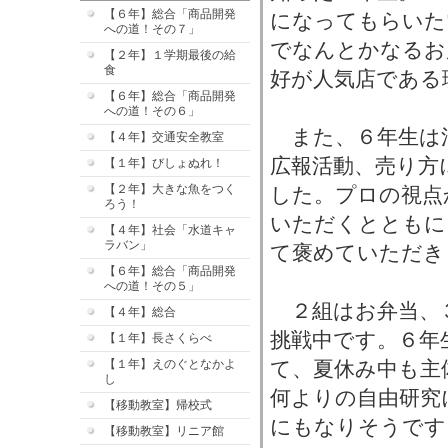
【６年】総合「商品開発
になってもらいた
への道！その７」
でなんとかなるお
【２年】１学期最後の給
食
好が人気店である
【６年】総合「商品開発
への道！その６」
また、６年生は
【４年】交通安全教室
広報活動、売り方
【１年】びしょぬれ！
【２年】大きな魚をつく
した。プロの視点
ろう！
いただくとともに
【４年】社会「水道キャ
ラバン」
て褒めていただき
【６年】総合「商品開発
への道！その５」
２組はお弁当、
【４年】総合
挑戦中です。６年
【１年】長さくらべ
【１年】えのぐとなかよ
て、夏休み中も主
し
何よりの自由研究
【移動教室】帰校式
にもなりそうです
【移動教室】リニア館