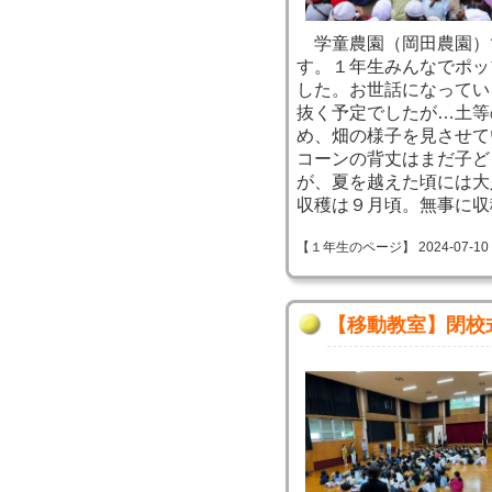
学童農園（岡田農園）
す。１年生みんなでポッ
した。お世話になってい
抜く予定でしたが…土等
め、畑の様子を見させて
コーンの背丈はまだ子ど
が、夏を越えた頃には大
収穫は９月頃。無事に収
【１年生のページ】 2024-07-10 08
【移動教室】閉校