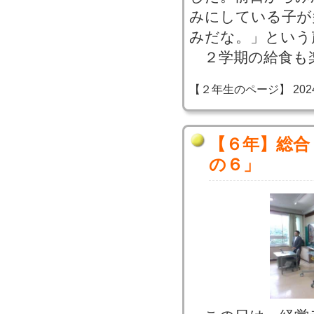
みにしている子が
みだな。」という
２学期の給食も
【２年生のページ】 2024-07
【６年】総合
の６」