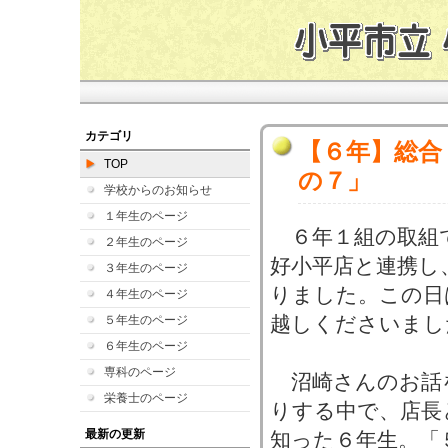
カテゴリ
【６年】総合
TOP
の７」
学校からのお知らせ
１年生のページ
６年１組の取組
２年生のページ
好小平店と連携し
３年生のページ
りました。この日
４年生のページ
越しくださいまし
５年生のページ
６年生のページ
専科のページ
沼崎さんのお話
栄養士のページ
りする中で、店長
最新の更新
知った６年生。「