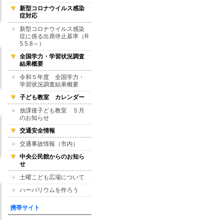
新型コロナウイルス感染
症対応
新型コロナウイルス感染
症に係る出席停止基準（R
5.5.8～）
全国学力・学習状況調査
結果概要
令和５年度 全国学力・
学習状況調査結果概要
子ども教室 カレンダー
放課後子ども教室 ５月
のお知らせ
交通安全情報
交通事故情報（市内）
中央公民館からのお知ら
せ
土曜こども広場について
ハーバリウムを作ろう
携帯サイト