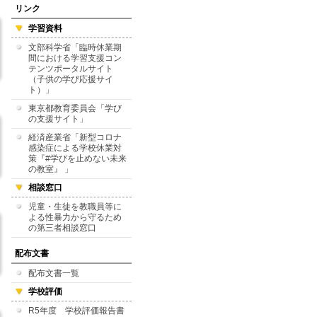
リンク
学習資料
文部科学省「臨時休業期
間における学習支援コン
テンツポータルサイト
（子供の学び応援サイ
ト）」
東京都教育委員会「学び
の支援サイト」
経済産業省「新型コロナ
感染症による学校休業対
策『#学びを止めない未来
の教室』 」
相談窓口
児童・生徒を教職員等に
よる性暴力から守るため
の第三者相談窓口
配布文書
配布文書一覧
学校評価
R5年度 学校評価報告書