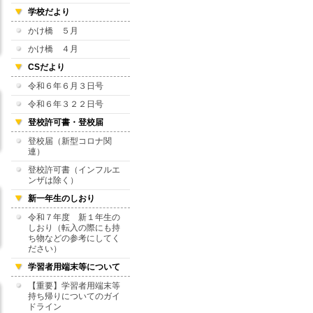
学校だより
かけ橋 ５月
かけ橋 ４月
CSだより
令和６年６月３日号
令和６年３２２日号
登校許可書・登校届
登校届（新型コロナ関
連）
登校許可書（インフルエ
ンザは除く）
新一年生のしおり
令和７年度 新１年生の
しおり（転入の際にも持
ち物などの参考にしてく
ださい）
学習者用端末等について
【重要】学習者用端末等
持ち帰りについてのガイ
ドライン