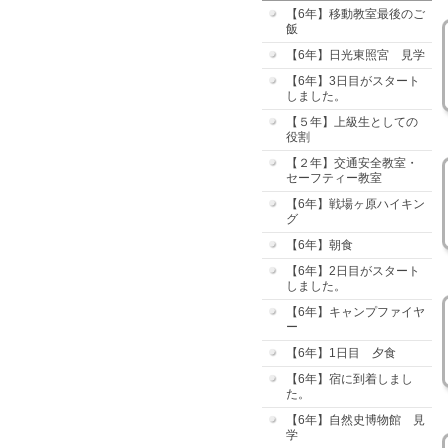
【6年】移動教室最後のご
飯
【6年】日光東照宮 見学
【6年】3日目がスタート
しました。
【５年】上級生としての
役割
【２年】交通安全教室・
セーフティー教室
【6年】戦場ヶ原ハイキン
グ
【6年】朝食
【6年】2日目がスタート
しました。
【6年】キャンプファイヤ
ー
【6年】1日目 夕食
【6年】宿に到着しまし
た。
【6年】自然史博物館 見
学