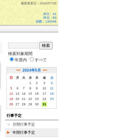
最新更新日：2026/07/28
本日：
42
昨日：80
総数：130448
検索対象期間
年度内
すべて
<<
2024年5月
>>
日
月
火
水
木
金
土
1
2
3
4
5
6
7
8
9
10
11
12
13
14
15
16
17
18
19
20
21
22
23
24
25
26
27
28
29
30
31
行事予定
月間行事予定
年間行事予定