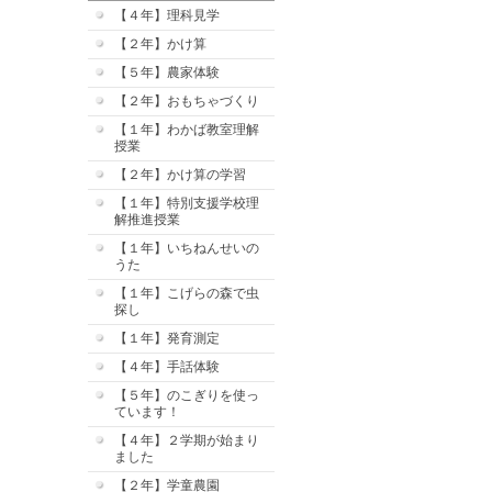
【４年】理科見学
【２年】かけ算
【５年】農家体験
【２年】おもちゃづくり
【１年】わかば教室理解
授業
【２年】かけ算の学習
【１年】特別支援学校理
解推進授業
【１年】いちねんせいの
うた
【１年】こげらの森で虫
探し
【１年】発育測定
【４年】手話体験
【５年】のこぎりを使っ
ています！
【４年】２学期が始まり
ました
【２年】学童農園