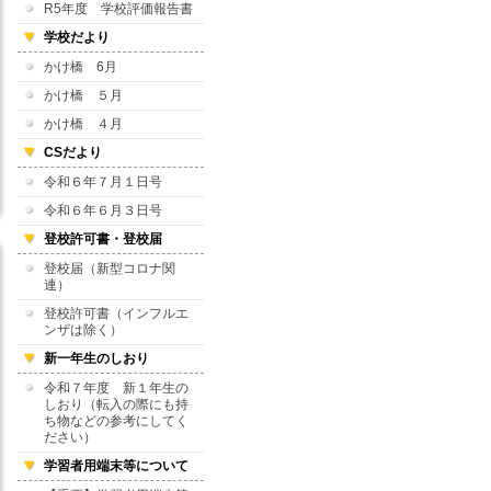
R5年度 学校評価報告書
学校だより
かけ橋 6月
かけ橋 ５月
かけ橋 ４月
CSだより
令和６年７月１日号
令和６年６月３日号
登校許可書・登校届
登校届（新型コロナ関
連）
登校許可書（インフルエ
ンザは除く）
新一年生のしおり
令和７年度 新１年生の
しおり（転入の際にも持
ち物などの参考にしてく
ださい）
学習者用端末等について