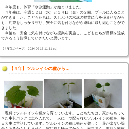
今年度も、体育「水泳運動」が始まりました。
４年生は、今週１２日（水）と１４日（金）の２回、プールに入ること
ができました。こどもたちは、久しぶりの水泳の授業に心を弾ませながら
も、約束をしっかり守り、安全に気を付けながら運動に取り組むことがで
きました。
今後も、安全に気を付けながら授業を実施し、こどもたちが目標を達成
できるよう指導していきたいと思います。
【４年生のページ】 2024-06-17 11:11 up!
【４年】ツルレイシの種から…
理科でツルレイシを種から育てています。こどもたちは、家からもって
きた牛乳パックに土を入れて、一人に一つ配られたツルレイシの種を、毎
日大事に世話しています。ツルレイシの種は発芽が難しく、芽が出ない場
合もあるかもしれません。家に持ち帰ってからも、根気強く、世話と観察