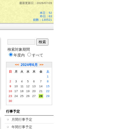
最新更新日：2026/07/28
本日：
52
昨日：63
総数：130521
検索対象期間
年度内
すべて
<<
2024年6月
>>
日
月
火
水
木
金
土
1
2
3
4
5
6
7
8
9
10
11
12
13
14
15
16
17
18
19
20
21
22
23
24
25
26
27
28
29
30
行事予定
月間行事予定
年間行事予定