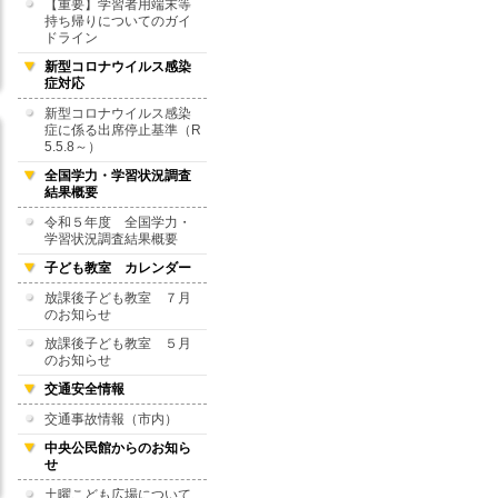
【重要】学習者用端末等
持ち帰りについてのガイ
ドライン
新型コロナウイルス感染
症対応
新型コロナウイルス感染
症に係る出席停止基準（R
5.5.8～）
全国学力・学習状況調査
結果概要
令和５年度 全国学力・
学習状況調査結果概要
子ども教室 カレンダー
放課後子ども教室 ７月
のお知らせ
放課後子ども教室 ５月
のお知らせ
交通安全情報
交通事故情報（市内）
中央公民館からのお知ら
せ
土曜こども広場について