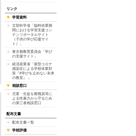
リンク
学習資料
文部科学省「臨時休業期
間における学習支援コン
テンツポータルサイト
（子供の学び応援サイ
ト）」
東京都教育委員会「学び
の支援サイト」
経済産業省「新型コロナ
感染症による学校休業対
策『#学びを止めない未来
の教室』 」
相談窓口
児童・生徒を教職員等に
よる性暴力から守るため
の第三者相談窓口
配布文書
配布文書一覧
学校評価