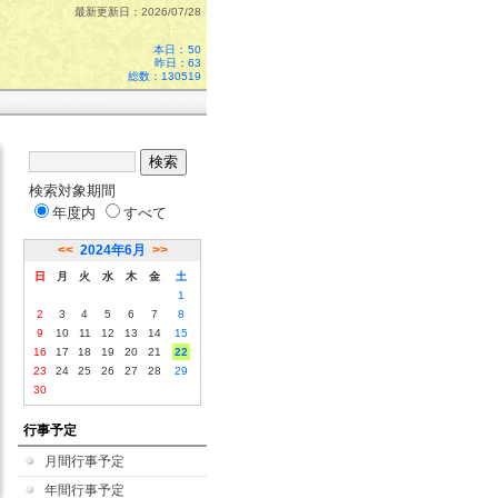
最新更新日：2026/07/28
本日：
50
昨日：63
総数：130519
検索対象期間
年度内
すべて
<<
2024年6月
>>
日
月
火
水
木
金
土
1
2
3
4
5
6
7
8
9
10
11
12
13
14
15
16
17
18
19
20
21
22
23
24
25
26
27
28
29
30
行事予定
月間行事予定
年間行事予定