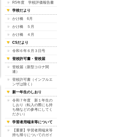
R5年度 学校評価報告書
学校だより
かけ橋 6月
かけ橋 ５月
かけ橋 ４月
CSだより
令和６年６月３日号
登校許可書・登校届
登校届（新型コロナ関
連）
登校許可書（インフルエ
ンザは除く）
新一年生のしおり
令和７年度 新１年生の
しおり（転入の際にも持
ち物などの参考にしてく
ださい）
学習者用端末等について
【重要】学習者用端末等
持ち帰りについてのガイ