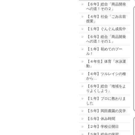
【６年】総合「商品開発
への道！その２」
【４年】社会「ごみ出前
授業」
【１年】ぐんぐん成長中
【６年】総合「商品開発
への道！その１」
【１年】初めてのプー
ル！
【４年生】体育「水泳運
動」
【４年】ツルレイシの種
から…
【６年】総合「地域をよ
りよくしよう」
【１年】プロに教わりま
した
【５年】岡田農園の見学
【５年】休み時間
【２年】学校公開日
【５年】総合の学習