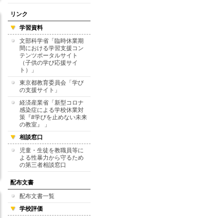
リンク
学習資料
文部科学省「臨時休業期
間における学習支援コン
テンツポータルサイト
（子供の学び応援サイ
ト）」
東京都教育委員会「学び
の支援サイト」
経済産業省「新型コロナ
感染症による学校休業対
策『#学びを止めない未来
の教室』 」
相談窓口
児童・生徒を教職員等に
よる性暴力から守るため
の第三者相談窓口
配布文書
配布文書一覧
学校評価