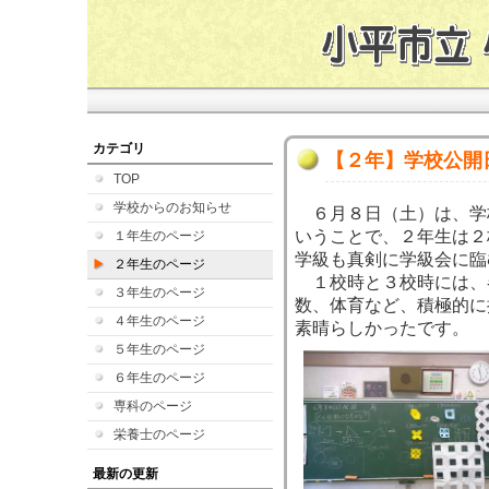
カテゴリ
【２年】学校公開
TOP
学校からのお知らせ
６月８日（土）は、学
いうことで、２年生は２
１年生のページ
学級も真剣に学級会に臨
２年生のページ
１校時と３校時には、
３年生のページ
数、体育など、積極的に
４年生のページ
素晴らしかったです。
５年生のページ
６年生のページ
専科のページ
栄養士のページ
最新の更新