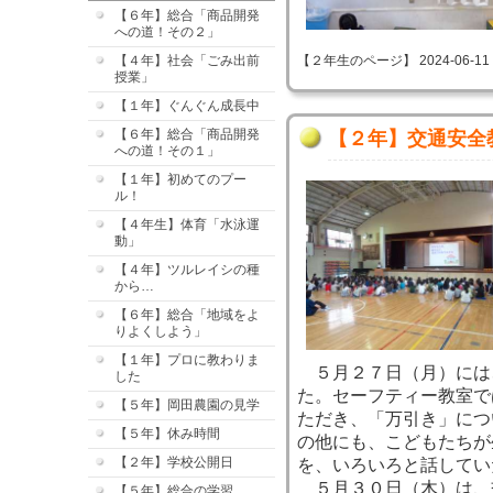
【６年】総合「商品開発
への道！その２」
【４年】社会「ごみ出前
【２年生のページ】 2024-06-11 09
授業」
【１年】ぐんぐん成長中
【６年】総合「商品開発
【２年】交通安全
への道！その１」
【１年】初めてのプー
ル！
【４年生】体育「水泳運
動」
【４年】ツルレイシの種
から…
【６年】総合「地域をよ
りよくしよう」
【１年】プロに教わりま
５月２７日（月）には
した
た。セーフティー教室で
【５年】岡田農園の見学
ただき、「万引き」につ
【５年】休み時間
の他にも、こどもたちが
【２年】学校公開日
を、いろいろと話してい
５月３０日（木）は、
【５年】総合の学習