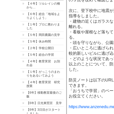
【４年】ツルレイシの種
から…
次に、登下校中に地震が
【６年】総合「地域をよ
指導をしました。
りよくしよう」
・建物の近くはガラスな
【１年】プロに教わりま
離れる。
した
・看板や屋根など落ちて
【５年】岡田農園の見学
る。
【５年】休み時間
・頭を守りながら、公園
・広いところに逃げられ
【２年】学校公開日
較的新しいビルに逃げ込
【５年】総合の学習
・どのような状況であっ
【４年】教育実習 お別
以上のことについて、防
れ会
した。
【１年】がっこうのまわ
りをあるいてみよう
防災ノートは以下のUR
【４年】教育実習 研究
できます。
授業
「おうちで学習」のペー
【6年】移動教室最後のご
お役立てください。
飯
【6年】日光東照宮 見学
https://www.anzenedu.met
【6年】3日目がスタート
しました。