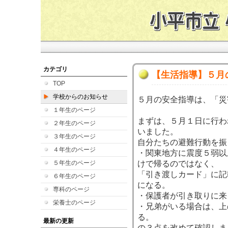
カテゴリ
【生活指導】５月
TOP
学校からのお知らせ
５月の安全指導は、「災
１年生のページ
まずは、５月１日に行わ
２年生のページ
いました。
３年生のページ
自分たちの避難行動を振
４年生のページ
・関東地方に震度５弱以
５年生のページ
けで帰るのではなく、
「引き渡しカード」に記
６年生のページ
になる。
専科のページ
・保護者が引き取りに来
栄養士のページ
・兄弟がいる場合は、上
る。
最新の更新
の３点を改めて確認しま