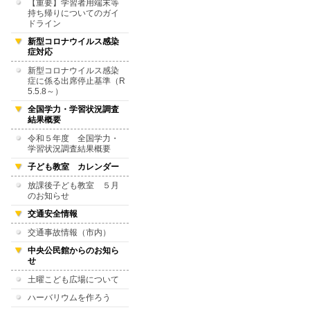
【重要】学習者用端末等
持ち帰りについてのガイ
ドライン
新型コロナウイルス感染
症対応
新型コロナウイルス感染
症に係る出席停止基準（R
5.5.8～）
全国学力・学習状況調査
結果概要
令和５年度 全国学力・
学習状況調査結果概要
子ども教室 カレンダー
放課後子ども教室 ５月
のお知らせ
交通安全情報
交通事故情報（市内）
中央公民館からのお知ら
せ
土曜こども広場について
ハーバリウムを作ろう