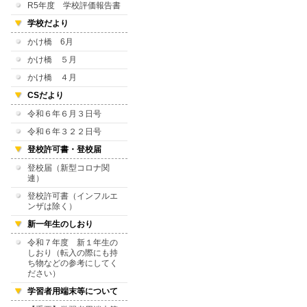
R5年度 学校評価報告書
学校だより
かけ橋 6月
かけ橋 ５月
かけ橋 ４月
CSだより
令和６年６月３日号
令和６年３２２日号
登校許可書・登校届
登校届（新型コロナ関
連）
登校許可書（インフルエ
ンザは除く）
新一年生のしおり
令和７年度 新１年生の
しおり（転入の際にも持
ち物などの参考にしてく
ださい）
学習者用端末等について