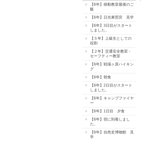
【6年】移動教室最後のご
飯
【6年】日光東照宮 見学
【6年】3日目がスタート
しました。
【５年】上級生としての
役割
【２年】交通安全教室・
セーフティー教室
【6年】戦場ヶ原ハイキン
グ
【6年】朝食
【6年】2日目がスタート
しました。
【6年】キャンプファイヤ
ー
【6年】1日目 夕食
【6年】宿に到着しまし
た。
【6年】自然史博物館 見
学