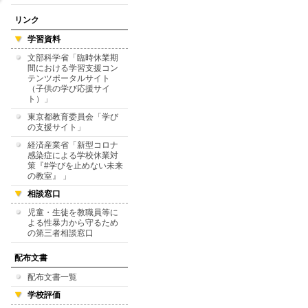
リンク
学習資料
文部科学省「臨時休業期
間における学習支援コン
テンツポータルサイト
（子供の学び応援サイ
ト）」
東京都教育委員会「学び
の支援サイト」
経済産業省「新型コロナ
感染症による学校休業対
策『#学びを止めない未来
の教室』 」
相談窓口
児童・生徒を教職員等に
よる性暴力から守るため
の第三者相談窓口
配布文書
配布文書一覧
学校評価