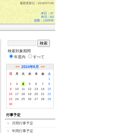
最新更新日：2026/07/28
本日：
37
昨日：63
総数：130506
検索対象期間
年度内
すべて
<<
2024年6月
>>
日
月
火
水
木
金
土
1
2
3
4
5
6
7
8
9
10
11
12
13
14
15
16
17
18
19
20
21
22
23
24
25
26
27
28
29
30
行事予定
月間行事予定
年間行事予定