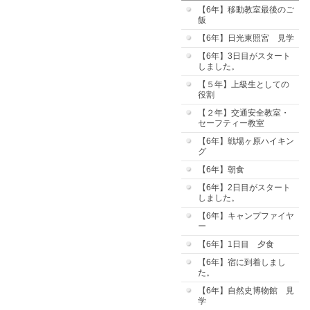
【6年】移動教室最後のご
飯
【6年】日光東照宮 見学
【6年】3日目がスタート
しました。
【５年】上級生としての
役割
【２年】交通安全教室・
セーフティー教室
【6年】戦場ヶ原ハイキン
グ
【6年】朝食
【6年】2日目がスタート
しました。
【6年】キャンプファイヤ
ー
【6年】1日目 夕食
【6年】宿に到着しまし
た。
【6年】自然史博物館 見
学