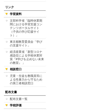
リンク
学習資料
文部科学省「臨時休業期
間における学習支援コン
テンツポータルサイト
（子供の学び応援サイ
ト）」
東京都教育委員会「学び
の支援サイト」
経済産業省「新型コロナ
感染症による学校休業対
策『#学びを止めない未来
の教室』 」
相談窓口
児童・生徒を教職員等に
よる性暴力から守るため
の第三者相談窓口
配布文書
配布文書一覧
学校評価