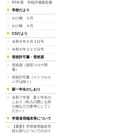
R5年度 学校評価報告書
学校だより
かけ橋 ５月
かけ橋 ４月
CSだより
令和６年６月３日号
令和６年３２２日号
登校許可書・登校届
登校届（新型コロナ関
連）
登校許可書（インフルエ
ンザは除く）
新一年生のしおり
令和７年度 新１年生の
しおり（転入の際にも持
ち物などの参考にしてく
ださい）
学習者用端末等について
【重要】学習者用端末等
持ち帰りについてのガイ