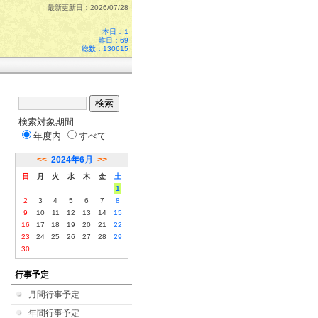
最新更新日：2026/07/28
本日：
1
昨日：69
総数：130615
検索対象期間
年度内
すべて
<<
2024年6月
>>
日
月
火
水
木
金
土
1
2
3
4
5
6
7
8
9
10
11
12
13
14
15
16
17
18
19
20
21
22
23
24
25
26
27
28
29
30
行事予定
月間行事予定
年間行事予定