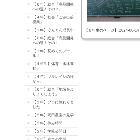
【６年】総合「商品開発
への道！その２」
【４年】社会「ごみ出前
授業」
【１年】ぐんぐん成長中
【６年生のページ】 2024-06-14 09
【６年】総合「商品開発
への道！その１」
【１年】初めてのプー
ル！
【４年生】体育「水泳運
動」
【４年】ツルレイシの種
から…
【６年】総合「地域をよ
りよくしよう」
【１年】プロに教わりま
した
【５年】岡田農園の見学
【５年】休み時間
【２年】学校公開日
【５年】総合の学習