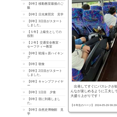
【6年】移動教室最後のご
飯
【6年】日光東照宮 見学
【6年】3日目がスタート
しました。
【５年】上級生としての
役割
【２年】交通安全教室・
セーフティー教室
【6年】戦場ヶ原ハイキン
グ
【6年】朝食
【6年】2日目がスタート
しました。
【6年】キャンプファイヤ
ー
出発してすぐにバスレクが始
んなが楽しめるように工夫し
【6年】1日目 夕食
大盛り上がりです！
【6年】宿に到着しまし
た。
【６年生のページ】 2024-05-29 09:29 
【6年】自然史博物館 見
学