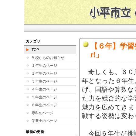
カテゴリ
【６年】学習発表
TOP
r!」
学校からのお知らせ
１年生のページ
奇しくも、６０
２年生のページ
年となった６年生
３年生のページ
げ、国語や算数な
４年生のページ
た力を総合的な学
５年生のページ
６年生のページ
魅力を広めてきま
専科のページ
戦する姿勢は変わ
栄養士のページ
最新の更新
今回６年生が挑