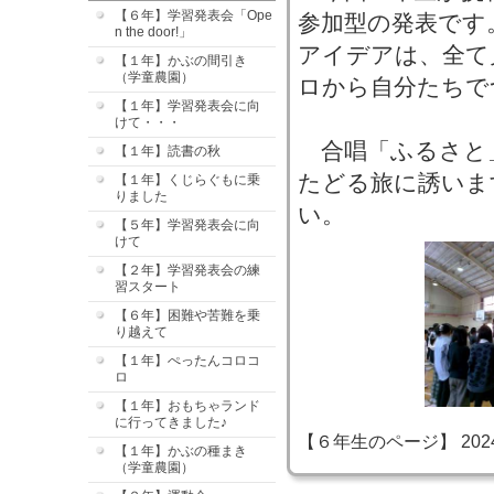
【６年】学習発表会「Ope
参加型の発表です
n the door!」
アイデアは、全て
【１年】かぶの間引き
（学童農園）
ロから自分たちで
【１年】学習発表会に向
けて・・・
合唱「ふるさと
【１年】読書の秋
たどる旅に誘いま
【１年】くじらぐもに乗
りました
い。
【５年】学習発表会に向
けて
【２年】学習発表会の練
習スタート
【６年】困難や苦難を乗
り越えて
【１年】ぺったんコロコ
ロ
【１年】おもちゃランド
に行ってきました♪
【６年生のページ】 2024-11
【１年】かぶの種まき
（学童農園）