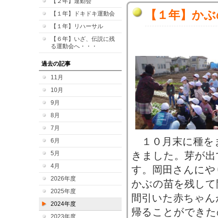
【２年】運動会
【１年】かぶ
【１年】ドキドキ運動会
【１年】リハーサル
【６年】いざ、伝説に残
る運動会へ・・・
過去の記事
11月
10月
9月
8月
7月
１０月末に種を
6月
5月
きました。芽が出
4月
す。岡田さんにや
2026年度
かぶの苗を残して
2025年度
間引いた赤ちゃん
2024年度
帰ることができた
2023年度