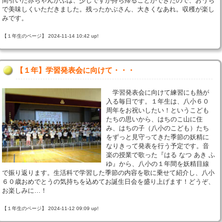
間引いた赤ちゃんかぶは、少しですが持ち帰ることができたので、おうち
で美味しくいただきました。残ったかぶさん、大きくなあれ。収穫が楽し
みです。
【１年生のページ】 2024-11-14 10:42 up!
【１年】学習発表会に向けて・・・
学習発表会に向けて練習にも熱が
入る毎日です。１年生は、八小６０
周年をお祝いしたい！というこども
たちの思いから、はちのこ山に住
み、はちの子（八小のこども）たち
をずっと見守ってきた季節の妖精に
なりきって発表を行う予定です。音
楽の授業で歌った『はる なつ あき ふ
ゆ』から、八小の１年間を妖精目線
で振り返ります。生活科で学習した季節の内容を歌に乗せて紹介し、八小
６０歳おめでとうの気持ちを込めてお誕生日会を盛り上げます！どうぞ、
お楽しみに…！
【１年生のページ】 2024-11-12 09:09 up!