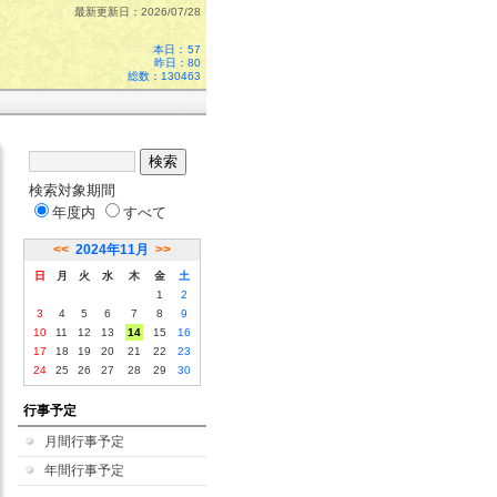
最新更新日：2026/07/28
本日：
57
昨日：80
総数：130463
検索対象期間
年度内
すべて
<<
2024年11月
>>
日
月
火
水
木
金
土
1
2
3
4
5
6
7
8
9
10
11
12
13
14
15
16
17
18
19
20
21
22
23
24
25
26
27
28
29
30
行事予定
月間行事予定
年間行事予定