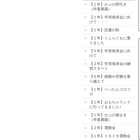
【１年】かぶの間引き
（学童農園）
【１年】学習発表会に向
けて・・・
【１年】読書の秋
【１年】くじらぐもに乗
りました
【５年】学習発表会に向
けて
【２年】学習発表会の練
習スタート
【６年】困難や苦難を乗
り越えて
【１年】ぺったんコロコ
ロ
【１年】おもちゃランド
に行ってきました♪
【１年】かぶの種まき
（学童農園）
【２年】運動会
【１年】ドキドキ運動会