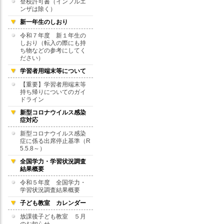
登校許可書（インフルエ
ンザは除く）
新一年生のしおり
令和７年度 新１年生の
しおり（転入の際にも持
ち物などの参考にしてく
ださい）
学習者用端末等について
【重要】学習者用端末等
持ち帰りについてのガイ
ドライン
新型コロナウイルス感染
症対応
新型コロナウイルス感染
症に係る出席停止基準（R
5.5.8～）
全国学力・学習状況調査
結果概要
令和５年度 全国学力・
学習状況調査結果概要
子ども教室 カレンダー
放課後子ども教室 ５月