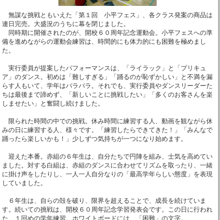
無謀な挑戦ともいえた「第１回 小平フェス」、各クラス発案の商品は
連日完売。大盛況のうちに幕を閉じました。
同時期に開催されたのが、開校６０周年記念運動会。小平フェスへの準
備を進めながらの運動会練習は、時間的にも体力的にも困難を極めまし
た。
実行委員が提案したパフォーマンスは、「ライラック」と「プリキュ
ア」のダンス。初めは「難しすぎる」「踊るのが恥ずかしい」と不満を漏
らす人もいて、学年はバラバラ。それでも、実行委員やダンスリーダーた
ちは最後まで諦めず、「新しいことに挑戦したい」「多くのお客さんを楽
しませたい」と奮闘し続けました。
限られた時間の中での挑戦。休み時間に練習する人、動画を観ながら休
みの日に練習する人、様々です。「練習したらできてきた！」「みんなで
踊ったら楽しいかも！」少しずつ気持ちが一つになり始めます。
迎えた本番。赤組の６年生は、自分たちで円陣を組み、士気を高めてい
ました。対する白組は、赤組のダンスに合わせてリズムを取ったり、一緒
に掛け声をしたりし、一人一人自分なりの「最高学年らしい態度」を表現
していました。
６年生は、自らの殻を破り、限界を超えることで、成長を続けていま
す。続いての挑戦は、開校６０周年記念学習発表会です。この日に行われ
た、１回めの学年練習。ホワイトボードには、「困難」の文字。