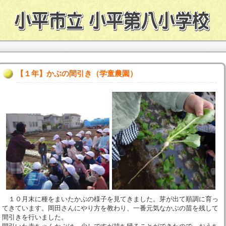
【１年】かぶの間引き（学童農園）
１０月末に種をまいたかぶの様子を見てきました。芽が出て順調に育っ
てきています。岡田さんにやり方を教わり、一番元気なかぶの苗を残して
間引きを行いました。