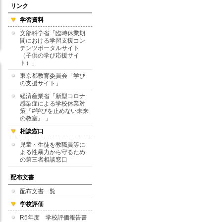
リンク
学習資料
文部科学省「臨時休業期
間における学習支援コン
テンツポータルサイト
（子供の学び応援サイ
ト）」
東京都教育委員会「学び
の支援サイト」
経済産業省「新型コロナ
感染症による学校休業対
策『#学びを止めない未来
の教室』 」
相談窓口
児童・生徒を教職員等に
よる性暴力から守るため
の第三者相談窓口
配布文書
配布文書一覧
学校評価
R5年度 学校評価報告書