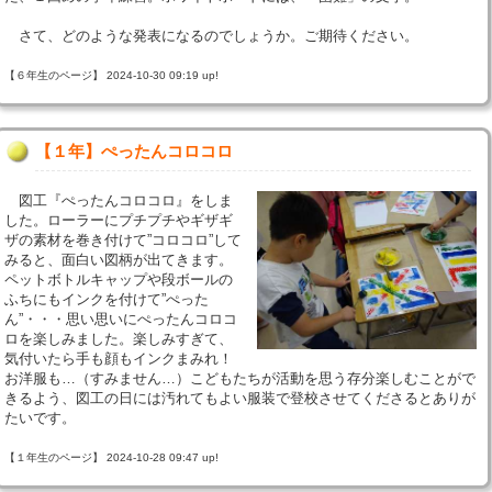
さて、どのような発表になるのでしょうか。ご期待ください。
【６年生のページ】 2024-10-30 09:19 up!
【１年】ぺったんコロコロ
図工『ぺったんコロコロ』をしま
した。ローラーにプチプチやギザギ
ザの素材を巻き付けて”コロコロ”して
みると、面白い図柄が出てきます。
ペットボトルキャップや段ボールの
ふちにもインクを付けて”ぺった
ん”・・・思い思いにぺったんコロコ
ロを楽しみました。楽しみすぎて、
気付いたら手も顔もインクまみれ！
お洋服も…（すみません…）こどもたちが活動を思う存分楽しむことがで
きるよう、図工の日には汚れてもよい服装で登校させてくださるとありが
たいです。
【１年生のページ】 2024-10-28 09:47 up!