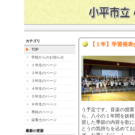
カテゴリ
【１年】学習発表
TOP
学校からのお知らせ
１年生のページ
２年生のページ
３年生のページ
４年生のページ
５年生のページ
６年生のページ
う予定です。音楽の授業で
専科のページ
ら、八小の１年間を妖精
栄養士のページ
習した季節の内容を歌に
とうの気持ちを込めてお
最新の更新
ぞ、お楽しみに…！