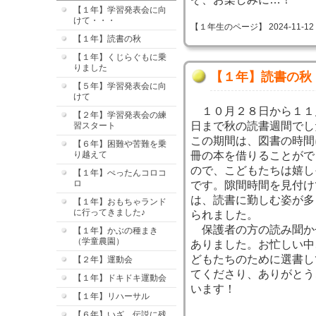
【１年】学習発表会に向
けて・・・
【１年生のページ】 2024-11-12 09
【１年】読書の秋
【１年】くじらぐもに乗
りました
【１年】読書の秋
【５年】学習発表会に向
けて
１０月２８日から１１
【２年】学習発表会の練
日まで秋の読書週間でし
習スタート
この期間は、図書の時間
【６年】困難や苦難を乗
り越えて
冊の本を借りることがで
ので、こどもたちは嬉し
【１年】ぺったんコロコ
ロ
です。隙間時間を見付け
は、読書に勤しむ姿が多
【１年】おもちゃランド
に行ってきました♪
られました。
保護者の方の読み聞か
【１年】かぶの種まき
（学童農園）
ありました。お忙しい中
どもたちのために選書し
【２年】運動会
てくださり、ありがとう
【１年】ドキドキ運動会
います！
【１年】リハーサル
【６年】いざ、伝説に残