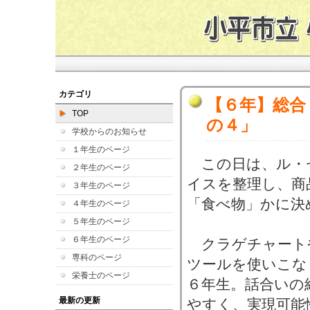
カテゴリ
【６年】総合
TOP
の４」
学校からのお知らせ
１年生のページ
この日は、ル・
２年生のページ
イスを整理し、商
３年生のページ
「食べ物」かに決
４年生のページ
５年生のページ
６年生のページ
クラゲチャートや
専科のページ
ツールを使いこな
栄養士のページ
６年生。話合いの
最新の更新
やすく、実現可能