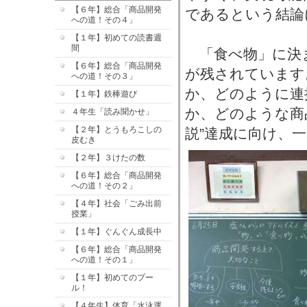
【６年】総合「商品開発
であるという結論
への道！その４」
【１年】初めての読書週
間
「食べ物」に決
【６年】総合「商品開発
が残されています
への道！その３」
か、どのように連
【１年】鉄棒遊び
か、どのような商
４年生「読み聞かせ」
【２年】とうもろこしの
説”達成に向け、
皮むき
【２年】３けたの数
【６年】総合「商品開発
への道！その２」
【４年】社会「ごみ出前
授業」
【１年】ぐんぐん成長中
【６年】総合「商品開発
への道！その１」
【１年】初めてのプー
ル！
【４年生】体育「水泳運