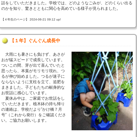
話をしていただきました。学校では、どのようなごみが、どのくらい出る
のかを知り、驚きとともに関心を高めている様子が見られました。
【４年生のページ】 2024-06-21 09:12 up!
【１年】ぐんぐん成長中
大雨にも暑さにも負けず、あさが
おが猛スピードで成長しています。
ついこの間、芽が出て喜んでいたと
思ったら、本葉がモリモリ現れ、つ
るが伸び始めました。つるが迷子に
ならないように支柱を立て、追肥を
まきました。子どもたちの献身的な
お世話に感心しています。
夏休み中は、ご家庭でお世話をし
ていただきます。植木鉢の持ち帰り
の連絡は、学校だより”かけ橋７月
号”（これから発行）をご確認くださ
い。ご協力お願いします。