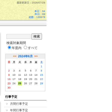
最新更新日：2026/07/28
本日：
64
昨日：69
総数：130678
検索対象期間
年度内
すべて
<<
2024年6月
>>
日
月
火
水
木
金
土
1
2
3
4
5
6
7
8
9
10
11
12
13
14
15
16
17
18
19
20
21
22
23
24
25
26
27
28
29
30
行事予定
月間行事予定
年間行事予定