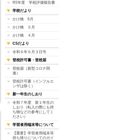
R5年度 学校評価報告書
学校だより
かけ橋 6月
かけ橋 ５月
かけ橋 ４月
CSだより
令和６年６月３日号
登校許可書・登校届
登校届（新型コロナ関
連）
登校許可書（インフルエ
ンザは除く）
新一年生のしおり
令和７年度 新１年生の
しおり（転入の際にも持
ち物などの参考にしてく
ださい）
学習者用端末等について
【重要】学習者用端末等
持ち帰りについてのガイ