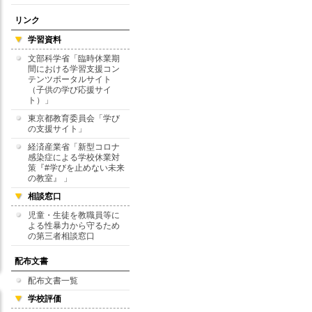
リンク
学習資料
文部科学省「臨時休業期
間における学習支援コン
テンツポータルサイト
（子供の学び応援サイ
ト）」
東京都教育委員会「学び
の支援サイト」
経済産業省「新型コロナ
感染症による学校休業対
策『#学びを止めない未来
の教室』 」
相談窓口
児童・生徒を教職員等に
よる性暴力から守るため
の第三者相談窓口
配布文書
配布文書一覧
学校評価