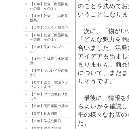
【６年】総合「商品開発
のことを決めてお
への道！その２」
いうことになりま
【４年】社会「ごみ出前
授業」
【１年】ぐんぐん成長中
次に、「物がい
【６年】総合「商品開発
「どんな魅力を商
への道！その１」
合いました。活発
【１年】初めてのプー
ル！
アイデアも出まし
【４年生】体育「水泳運
動」
まりません。商品
【４年】ツルレイシの種
について、まだま
から…
りそうです。
【６年】総合「地域をよ
りよくしよう」
【１年】プロに教わりま
最後に、情報を
した
らよいかを確認し
【５年】岡田農園の見学
平の様々なお店の
【５年】休み時間
【２年】学校公開日
た。
【５年】総合の学習