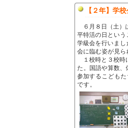
【２年】学校
６月８日（土）
平特活の日という
学級会を行いまし
会に臨む姿が見ら
１校時と３校時
た。国語や算数、
参加するこどもた
です。