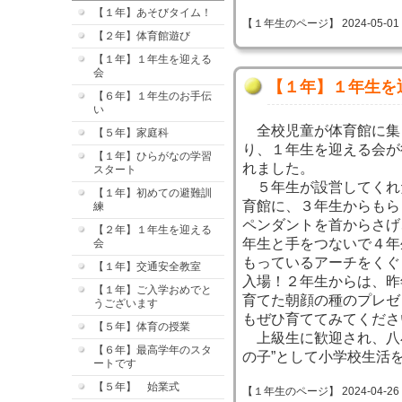
【１年】あそびタイム！
【１年生のページ】 2024-05-01 09
【２年】体育館遊び
【１年】１年生を迎える
会
【１年】１年生を
【６年】１年生のお手伝
い
全校児童が体育館に集
【５年】家庭科
り、１年生を迎える会が
【１年】ひらがなの学習
れました。
スタート
５年生が設営してくれ
【１年】初めての避難訓
育館に、３年生からもら
練
ペンダントを首からさげ
【２年】１年生を迎える
年生と手をつないで４年
会
もっているアーチをくぐ
【１年】交通安全教室
入場！２年生からは、昨
【１年】ご入学おめでと
育てた朝顔の種のプレゼ
うございます
もぜひ育ててみてくださ
【５年】体育の授業
上級生に歓迎され、八
【６年】最高学年のスタ
の子”として小学校生活
ートです
【５年】 始業式
【１年生のページ】 2024-04-26 14