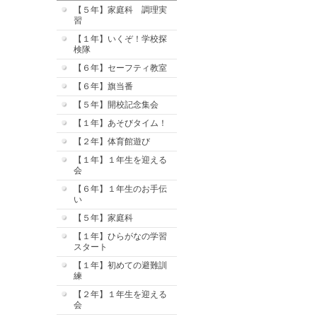
【５年】家庭科 調理実
習
【１年】いくぞ！学校探
検隊
【６年】セーフティ教室
【６年】旗当番
【５年】開校記念集会
【１年】あそびタイム！
【２年】体育館遊び
【１年】１年生を迎える
会
【６年】１年生のお手伝
い
【５年】家庭科
【１年】ひらがなの学習
スタート
【１年】初めての避難訓
練
【２年】１年生を迎える
会