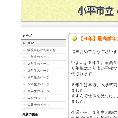
カテゴリ
【６年】最高学年
TOP
学校からのお知らせ
進級おめでとうございま
１年生のページ
いよいよ６年生。最高学
２年生のページ
６年生はよりよい学校づ
３年生のページ
任されます。
４年生のページ
５年生のページ
６年生は早速、入学式前
ました。
６年生のページ
すすんで仕事を見付け、
専科のページ
ました。
栄養士のページ
今週から、１年生の朝の
最新の更新
学校での様々な役割や仕