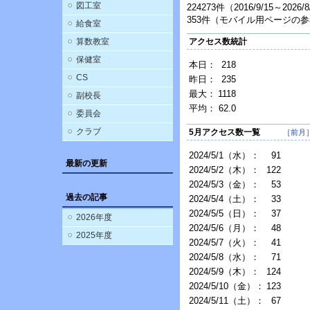
図工室
224273件（2016/9/15～2026
353件（モバイル用ページの
給食室
算数教室
アクセス数統計
保健室
本日：
218
CS
昨日：
235
最大：
1118
副校長
平均：
62.0
委員会
クラブ
5月アクセス数一覧
［前月
2024/5/1（水）：
91
最新の更新
2024/5/2（木）：
122
2024/5/3（金）：
53
過去の記事
2024/5/4（土）：
33
2024/5/5（日）：
37
2026年度
2024/5/6（月）：
48
2025年度
2024/5/7（火）：
41
2024/5/8（水）：
71
2024/5/9（木）：
124
2024/5/10（金）：
123
2024/5/11（土）：
67