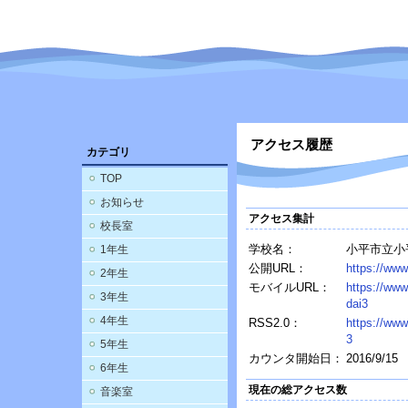
アクセス履歴
カテゴリ
TOP
お知らせ
アクセス集計
校長室
学校名：
小平市立小
1年生
公開URL：
https://www
2年生
モバイルURL：
https://www
3年生
dai3
4年生
RSS2.0：
https://www
3
5年生
カウンタ開始日：
2016/9/15
6年生
現在の総アクセス数
音楽室