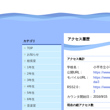
アクセス履歴
カテゴリ
TOP
お知らせ
アクセス集計
校長室
学校名：
小平市立小
1年生
公開URL：
https://www
2年生
モバイルURL：
https://www
3年生
dai3
4年生
RSS2.0：
https://www
3
5年生
カウンタ開始日：
2016/9/15
6年生
現在の総アクセス数
音楽室