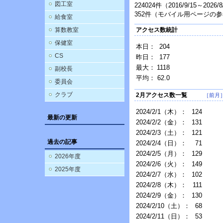
図工室
224024件（2016/9/15～2026
352件（モバイル用ページの
給食室
算数教室
アクセス数統計
保健室
本日：
204
CS
昨日：
177
最大：
1118
副校長
平均：
62.0
委員会
クラブ
2月アクセス数一覧
［前月
2024/2/1（木）：
124
最新の更新
2024/2/2（金）：
131
2024/2/3（土）：
121
過去の記事
2024/2/4（日）：
71
2024/2/5（月）：
129
2026年度
2024/2/6（火）：
149
2025年度
2024/2/7（水）：
102
2024/2/8（木）：
111
2024/2/9（金）：
130
2024/2/10（土）：
68
2024/2/11（日）：
53