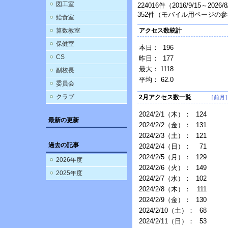
図工室
224016件（2016/9/15～2026
352件（モバイル用ページの
給食室
算数教室
アクセス数統計
保健室
本日：
196
CS
昨日：
177
最大：
1118
副校長
平均：
62.0
委員会
クラブ
2月アクセス数一覧
［前月
2024/2/1（木）：
124
最新の更新
2024/2/2（金）：
131
2024/2/3（土）：
121
過去の記事
2024/2/4（日）：
71
2024/2/5（月）：
129
2026年度
2024/2/6（火）：
149
2025年度
2024/2/7（水）：
102
2024/2/8（木）：
111
2024/2/9（金）：
130
2024/2/10（土）：
68
2024/2/11（日）：
53