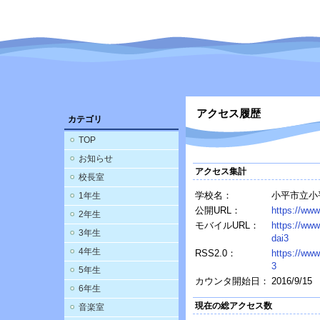
アクセス履歴
カテゴリ
TOP
お知らせ
アクセス集計
校長室
学校名：
小平市立小
1年生
公開URL：
https://www
2年生
モバイルURL：
https://www
3年生
dai3
4年生
RSS2.0：
https://www
3
5年生
カウンタ開始日：
2016/9/15
6年生
現在の総アクセス数
音楽室