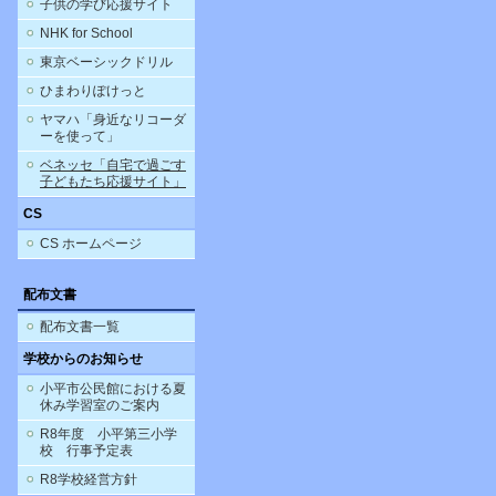
子供の学び応援サイト
NHK for School
東京ベーシックドリル
ひまわりぽけっと
ヤマハ「身近なリコーダ
ーを使って」
ベネッセ「自宅で過ごす
子どもたち応援サイト」
CS
CS ホームページ
配布文書
配布文書一覧
学校からのお知らせ
小平市公民館における夏
休み学習室のご案内
R8年度 小平第三小学
校 行事予定表
R8学校経営方針