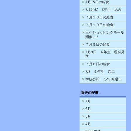
7月15日の給食
7/15(水) 3年生 総合
７月１３日の給食
７月１０日の給食
三小ショッピングモール
開催！！
７月９日の給食
7月9日 ４年生 理科見
学
７月８日の給食
7/8 １年生 図工
学校公開 7／8 水曜日
過去の記事
7月
6月
5月
4月