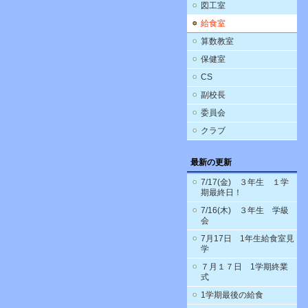
図工室
給食室
算数教室
保健室
CS
副校長
委員会
クラブ
最新の更新
7/17(金) ３年生 １学
期最終日！
7/16(木) ３年生 学級
会
7月17日 1年生給食室見
学
７月１７日 1学期終業
式
1学期最後の給食