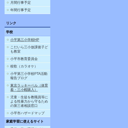
月間行事予定
年間行事予定
リンク
学校
小平第三小学校HP
こだいら三小放課後子ど
も教室
小平市教育委員会
校歌（カラオケ）
小平第三小学校PTA活動
報告ブログ
東京ラッキーベル（体育
着・三小帽購入）
児童・生徒を教職員等に
よる性暴力から守るため
の第三者相談窓口
小平市ハザードマップ
家庭学習に使えるサイト