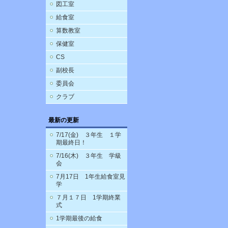
図工室
給食室
算数教室
保健室
CS
副校長
委員会
クラブ
最新の更新
7/17(金) ３年生 １学
期最終日！
7/16(木) ３年生 学級
会
7月17日 1年生給食室見
学
７月１７日 1学期終業
式
1学期最後の給食