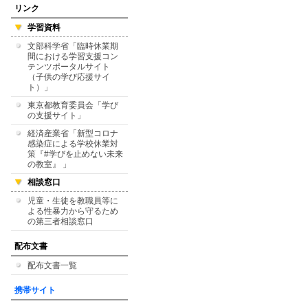
リンク
学習資料
文部科学省「臨時休業期
間における学習支援コン
テンツポータルサイト
（子供の学び応援サイ
ト）」
東京都教育委員会「学び
の支援サイト」
経済産業省「新型コロナ
感染症による学校休業対
策『#学びを止めない未来
の教室』 」
相談窓口
児童・生徒を教職員等に
よる性暴力から守るため
の第三者相談窓口
配布文書
配布文書一覧
携帯サイト