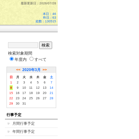
最新更新日：2026/07/28
本日：
46
昨日：63
総数：130515
検索対象期間
年度内
すべて
<<
2020年3月
>>
日
月
火
水
木
金
土
1
2
3
4
5
6
7
8
9
10
11
12
13
14
15
16
17
18
19
20
21
22
23
24
25
26
27
28
29
30
31
行事予定
月間行事予定
年間行事予定