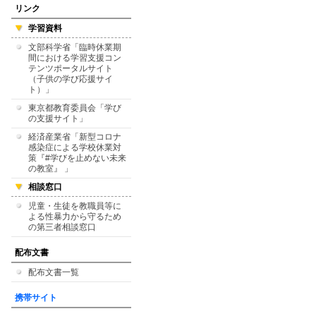
リンク
学習資料
文部科学省「臨時休業期
間における学習支援コン
テンツポータルサイト
（子供の学び応援サイ
ト）」
東京都教育委員会「学び
の支援サイト」
経済産業省「新型コロナ
感染症による学校休業対
策『#学びを止めない未来
の教室』 」
相談窓口
児童・生徒を教職員等に
よる性暴力から守るため
の第三者相談窓口
配布文書
配布文書一覧
携帯サイト