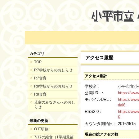
カテゴリ
アクセス履歴
TOP
R7学校からのおしらせ
アクセス集計
R7食育
R8学校からのお知らせ
学校名：
小平市立小
公開URL：
https://www
R8食育
モバイルURL：
https://www
児童のみなさんへのおし
dai6
らせ
RSS2.0：
https://www
6
最新の更新
カウンタ開始日：
2016/9/15
OJT研修
現在の総アクセス数
7/17の給食（1学期最後