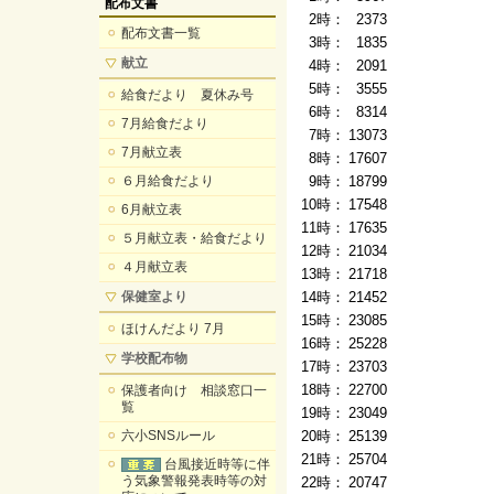
配布文書
2時：
2373
配布文書一覧
3時：
1835
献立
4時：
2091
5時：
3555
給食だより 夏休み号
6時：
8314
7月給食だより
7時：
13073
7月献立表
8時：
17607
６月給食だより
9時：
18799
10時：
17548
6月献立表
11時：
17635
５月献立表・給食だより
12時：
21034
４月献立表
13時：
21718
保健室より
14時：
21452
15時：
23085
ほけんだより 7月
16時：
25228
学校配布物
17時：
23703
18時：
22700
保護者向け 相談窓口一
覧
19時：
23049
六小SNSルール
20時：
25139
21時：
25704
台風接近時等に伴
う気象警報発表時等の対
22時：
20747