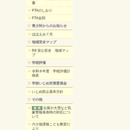
書
PTAのしおり
PTA会則
青少対からのお知らせ
ほほえみ７月
地域安全マップ
R8 安心安全 地域マッ
プ
学校評価
令和８年度 学校評価計
画表
学校いじめ対策委員会
いじめ防止基本方針
その他
台風や大雪など気
象警報発表時の対応につ
いて
六小放課後こども教室だ
より