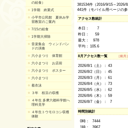
の給食）
381534件（2016/9/15～2026
441件（モバイル用ページの
1学期 終業式
小平市公民館 夏休み学
アクセス数統計
習教室のご案内
本日：
7
7/15の給食
昨日：
59
1学期大掃除
最大：
978
音楽集会 ウィンドバン
平均：
105.6
ドの演奏
六小まつり 体育館
8月アクセス数一覧
［前月
六小まつり お店前
2026/8/1（土）：
43
六小まつり ポスター
2026/8/2（日）：
45
2026/8/3（月）：
61
六小まつり
2026/8/4（火）：
73
着衣泳
2026/8/5（水）：
62
３年 枝豆の収穫
2026/8/6（木）：
59
４年生 多摩六都科学館へ
2026/8/7（金）：
7
理科見学
時間別統計
４年生トウモロコシ収穫
体験
0時：
7444
1時：
3967