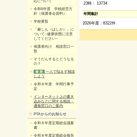
応について
23時：
13734
令和8年度 学校経営方
針（保護者会資料）
年間集計
学校要覧
2026年度：8322件
「麻しん（はしか）」に
ついて--健康状態に注意
してください--
保護者向け 相談窓口一
覧
そうだんするとどうなる
の？
一人で悩まず相談
しよう
令和８年度 年間行事予
定
インターネット上の書き
込みなどに関する相談・
通報窓口のご案内
PTAからのお知らせ
令和８年度定期総会議案
書
令和８年度定期総会報告