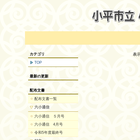
カテゴリ
表
TOP
最新の更新
配布文書
配布文書一覧
六小通信
六小通信 ５月号
六小通信 4月号
令和5年度最終号