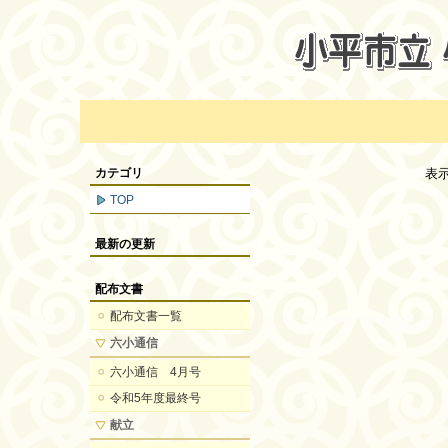
カテゴリ
表
TOP
最新の更新
配布文書
配布文書一覧
六小通信
六小通信 4月号
令和5年度最終号
献立