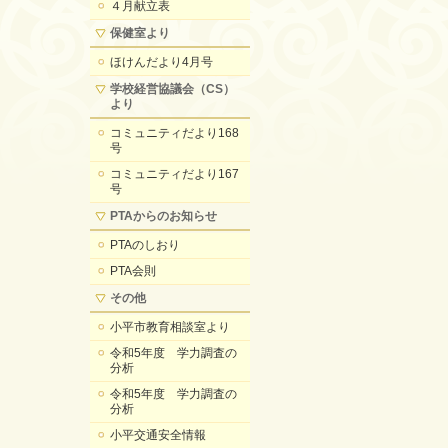
４月献立表
保健室より
ほけんだより4月号
学校経営協議会（CS）
より
コミュニティだより168
号
コミュニティだより167
号
PTAからのお知らせ
PTAのしおり
PTA会則
その他
小平市教育相談室より
令和5年度 学力調査の
分析
令和5年度 学力調査の
分析
小平交通安全情報