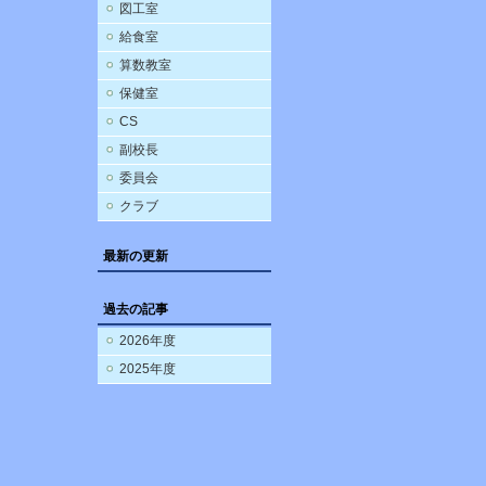
図工室
給食室
算数教室
保健室
CS
副校長
委員会
クラブ
最新の更新
過去の記事
2026年度
2025年度