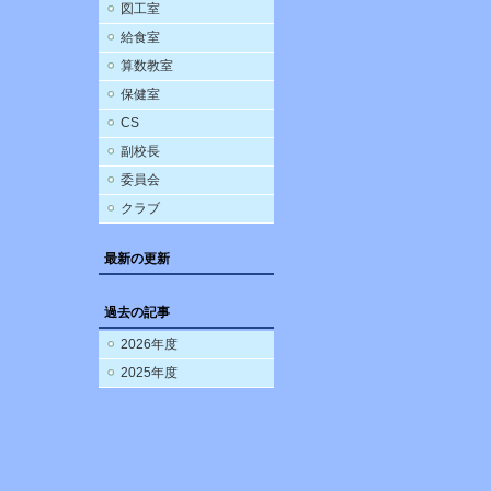
図工室
給食室
算数教室
保健室
CS
副校長
委員会
クラブ
最新の更新
過去の記事
2026年度
2025年度