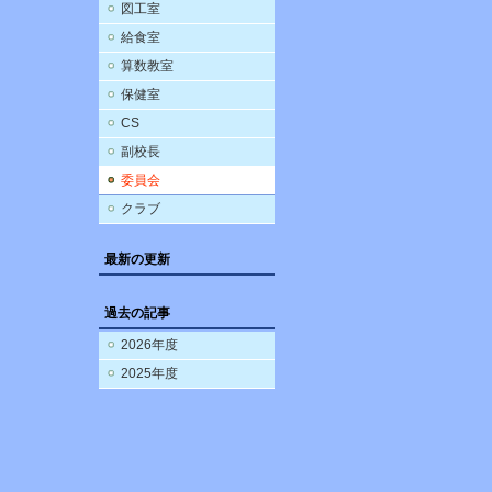
図工室
給食室
算数教室
保健室
CS
副校長
委員会
クラブ
最新の更新
過去の記事
2026年度
2025年度