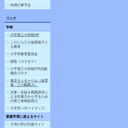
年間行事予定
リンク
学校
小平第三小学校HP
こだいら三小放課後子ど
も教室
小平市教育委員会
校歌（カラオケ）
小平第三小学校PTA活動
報告ブログ
東京ラッキーベル（体育
着・三小帽購入）
児童・生徒を教職員等に
よる性暴力から守るため
の第三者相談窓口
小平市ハザードマップ
家庭学習に使えるサイト
子供の学び応援サイト