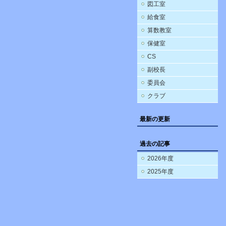
図工室
給食室
算数教室
保健室
CS
副校長
委員会
クラブ
最新の更新
過去の記事
2026年度
2025年度