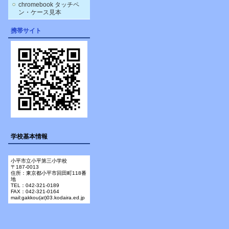
chromebook タッチペ
ン・ケース見本
携帯サイト
学校基本情報
小平市立小平第三小学校
〒187-0013
住所：東京都小平市回田町118番
地
TEL：042-321-0189
FAX：042-321-0164
mail:gakkou(at)03.kodaira.ed.jp