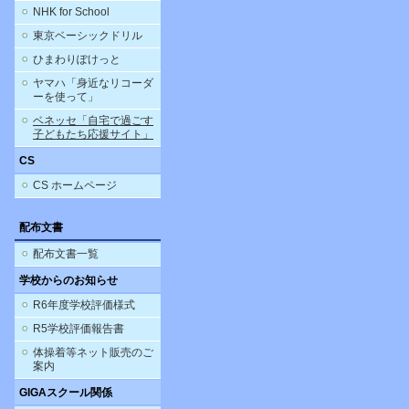
NHK for School
東京ベーシックドリル
ひまわりぽけっと
ヤマハ「身近なリコーダ
ーを使って」
ベネッセ「自宅で過ごす
子どもたち応援サイト」
CS
CS ホームページ
配布文書
配布文書一覧
学校からのお知らせ
R6年度学校評価様式
R5学校評価報告書
体操着等ネット販売のご
案内
GIGAスクール関係