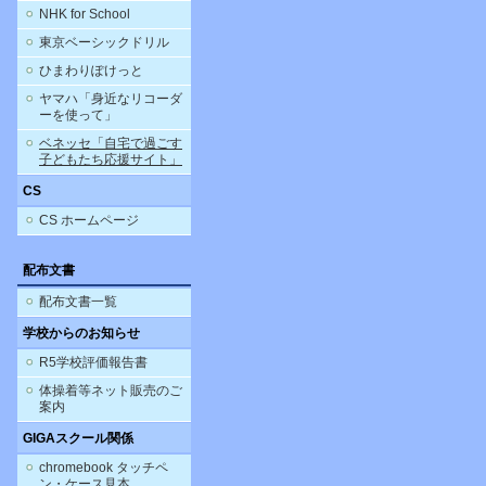
NHK for School
東京ベーシックドリル
ひまわりぽけっと
ヤマハ「身近なリコーダ
ーを使って」
ベネッセ「自宅で過ごす
子どもたち応援サイト」
CS
CS ホームページ
配布文書
配布文書一覧
学校からのお知らせ
R5学校評価報告書
体操着等ネット販売のご
案内
GIGAスクール関係
chromebook タッチペ
ン・ケース見本