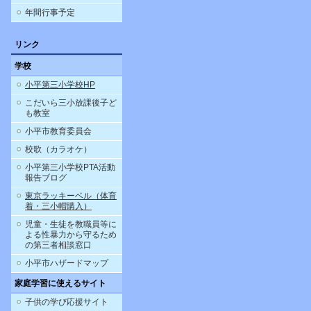
年間行事予定
リンク
学校
小平第三小学校HP
こだいら三小放課後子ど
も教室
小平市教育委員会
校歌（カラオケ）
小平第三小学校PTA活動
報告ブログ
東京ラッキーベル（体育
着・三小帽購入）
児童・生徒を教職員等に
よる性暴力から守るため
の第三者相談窓口
小平市ハザードマップ
家庭学習に使えるサイト
子供の学び応援サイト