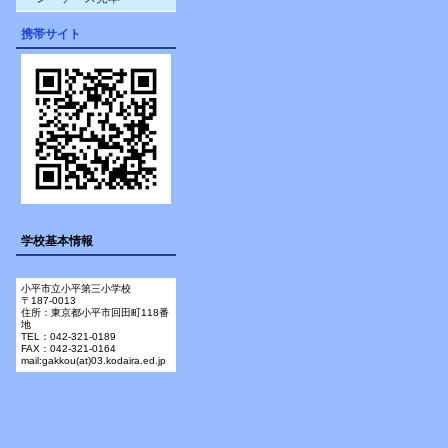
携帯サイト
学校基本情報
小平市立小平第三小学校
〒187-0013
住所：東京都小平市回田町118番
地
TEL：042-321-0189
FAX：042-321-0164
mail:gakkou(at)03.kodaira.ed.jp