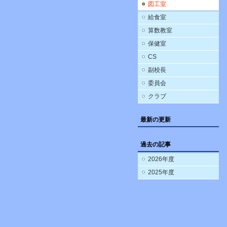
図工室
給食室
算数教室
保健室
CS
副校長
委員会
クラブ
最新の更新
過去の記事
2026年度
2025年度