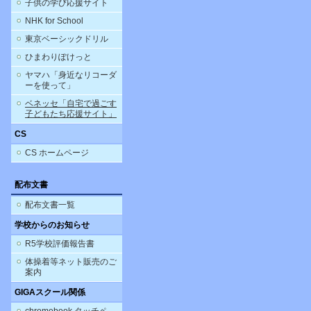
子供の学び応援サイト
NHK for School
東京ベーシックドリル
ひまわりぽけっと
ヤマハ「身近なリコーダ
ーを使って」
ベネッセ「自宅で過ごす
子どもたち応援サイト」
CS
CS ホームページ
配布文書
配布文書一覧
学校からのお知らせ
R5学校評価報告書
体操着等ネット販売のご
案内
GIGAスクール関係