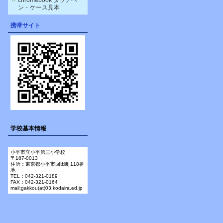
chromebook タッチペ
ン・ケース見本
携帯サイト
学校基本情報
小平市立小平第三小学校
〒187-0013
住所：東京都小平市回田町118番
地
TEL：042-321-0189
FAX：042-321-0164
mail:gakkou(at)03.kodaira.ed.jp