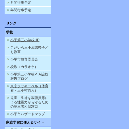
月間行事予定
年間行事予定
リンク
学校
小平第三小学校HP
こだいら三小放課後子ど
も教室
小平市教育委員会
校歌（カラオケ）
小平第三小学校PTA活動
報告ブログ
東京ラッキーベル（体育
着・三小帽購入）
児童・生徒を教職員等に
よる性暴力から守るため
の第三者相談窓口
小平市ハザードマップ
家庭学習に使えるサイト