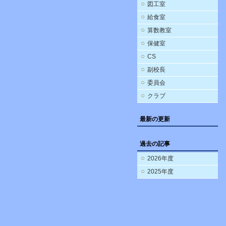
図工室
給食室
算数教室
保健室
CS
副校長
委員会
クラブ
最新の更新
過去の記事
2026年度
2025年度