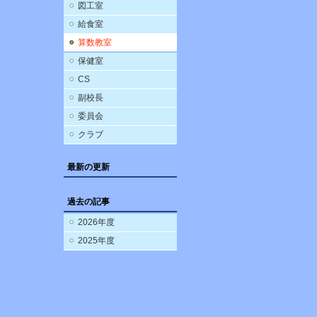
図工室
給食室
算数教室
保健室
CS
副校長
委員会
クラブ
最新の更新
過去の記事
2026年度
2025年度