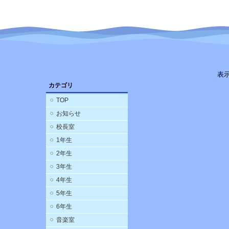
表
カテゴリ
TOP
お知らせ
校長室
1年生
2年生
3年生
4年生
5年生
6年生
音楽室