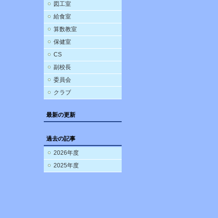
図工室
給食室
算数教室
保健室
CS
副校長
委員会
クラブ
最新の更新
過去の記事
2026年度
2025年度