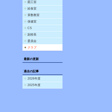
図工室
給食室
算数教室
保健室
CS
副校長
委員会
クラブ
最新の更新
過去の記事
2026年度
2025年度