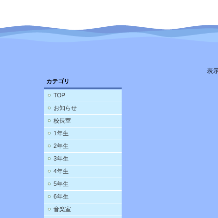
表
カテゴリ
TOP
お知らせ
校長室
1年生
2年生
3年生
4年生
5年生
6年生
音楽室