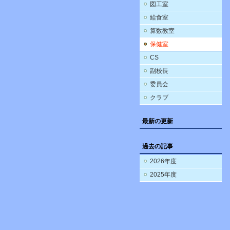
図工室
給食室
算数教室
保健室
CS
副校長
委員会
クラブ
最新の更新
過去の記事
2026年度
2025年度