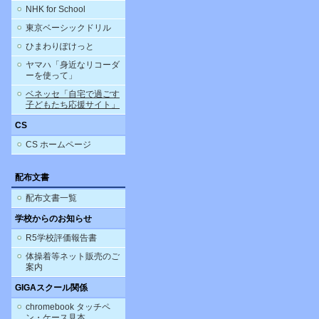
NHK for School
東京ベーシックドリル
ひまわりぽけっと
ヤマハ「身近なリコーダ
ーを使って」
ベネッセ「自宅で過ごす
子どもたち応援サイト」
CS
CS ホームページ
配布文書
配布文書一覧
学校からのお知らせ
R5学校評価報告書
体操着等ネット販売のご
案内
GIGAスクール関係
chromebook タッチペ
ン・ケース見本