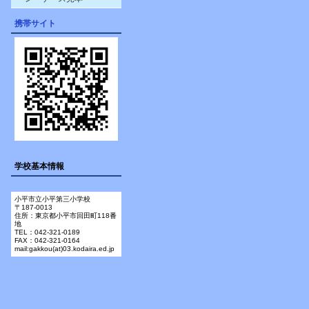
携帯サイト
学校基本情報
小平市立小平第三小学校
〒187-0013
住所：東京都小平市回田町118番
地
TEL：042-321-0189
FAX：042-321-0164
mail:gakkou(at)03.kodaira.ed.jp