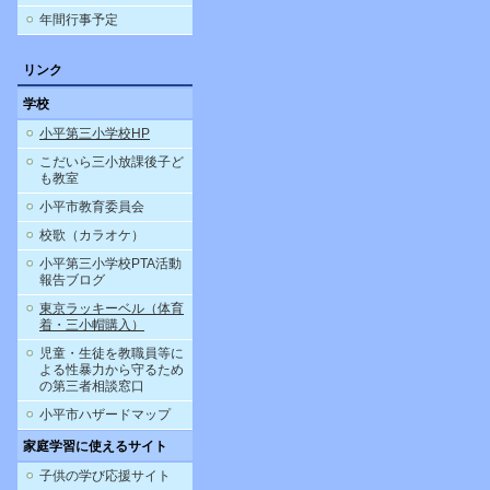
年間行事予定
リンク
学校
小平第三小学校HP
こだいら三小放課後子ど
も教室
小平市教育委員会
校歌（カラオケ）
小平第三小学校PTA活動
報告ブログ
東京ラッキーベル（体育
着・三小帽購入）
児童・生徒を教職員等に
よる性暴力から守るため
の第三者相談窓口
小平市ハザードマップ
家庭学習に使えるサイト
子供の学び応援サイト