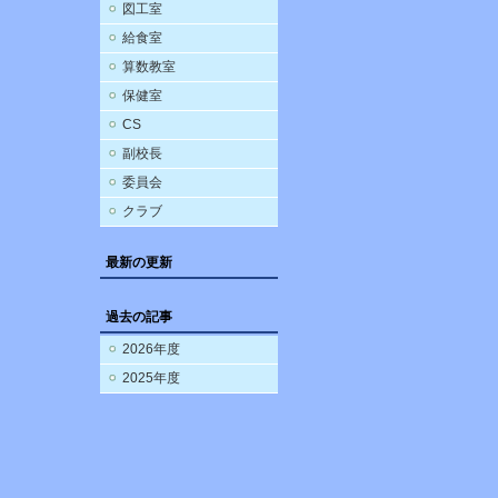
図工室
給食室
算数教室
保健室
CS
副校長
委員会
クラブ
最新の更新
過去の記事
2026年度
2025年度