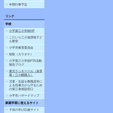
年間行事予定
リンク
学校
小平第三小学校HP
こだいら三小放課後子ど
も教室
小平市教育委員会
校歌（カラオケ）
小平第三小学校PTA活動
報告ブログ
東京ラッキーベル（体育
着・三小帽購入）
児童・生徒を教職員等に
よる性暴力から守るため
の第三者相談窓口
小平市ハザードマップ
家庭学習に使えるサイト
子供の学び応援サイト