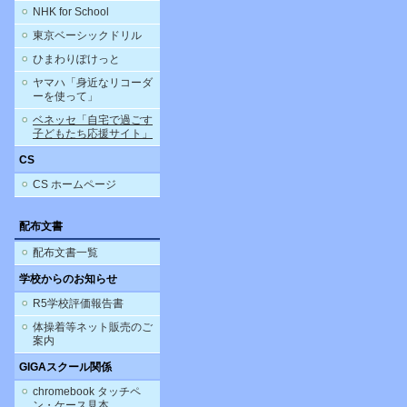
NHK for School
東京ベーシックドリル
ひまわりぽけっと
ヤマハ「身近なリコーダ
ーを使って」
ベネッセ「自宅で過ごす
子どもたち応援サイト」
CS
CS ホームページ
配布文書
配布文書一覧
学校からのお知らせ
R5学校評価報告書
体操着等ネット販売のご
案内
GIGAスクール関係
chromebook タッチペ
ン・ケース見本