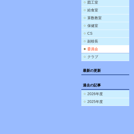
図工室
給食室
算数教室
保健室
CS
副校長
委員会
クラブ
最新の更新
過去の記事
2026年度
2025年度