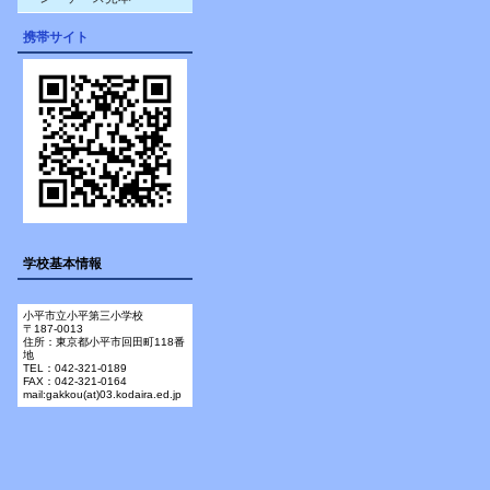
携帯サイト
学校基本情報
小平市立小平第三小学校
〒187-0013
住所：東京都小平市回田町118番
地
TEL：042-321-0189
FAX：042-321-0164
mail:gakkou(at)03.kodaira.ed.jp