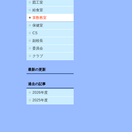
図工室
給食室
算数教室
保健室
CS
副校長
委員会
クラブ
最新の更新
過去の記事
2026年度
2025年度