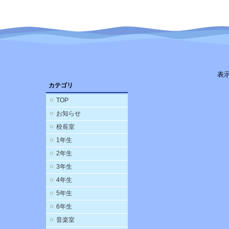
表
カテゴリ
TOP
お知らせ
校長室
1年生
2年生
3年生
4年生
5年生
6年生
音楽室