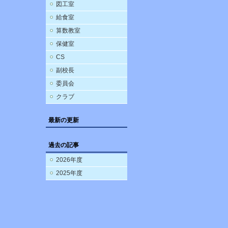
図工室
給食室
算数教室
保健室
CS
副校長
委員会
クラブ
最新の更新
過去の記事
2026年度
2025年度